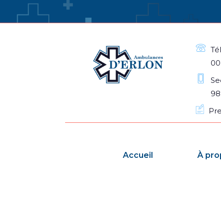
Té
00
Se
98
Pr
Accueil
À pro