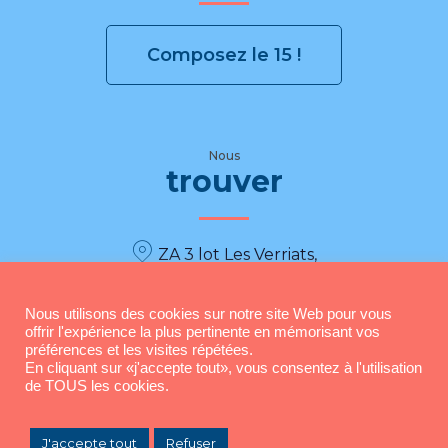
Composez le 15 !
Nous
trouver
ZA 3 lot Les Verriats,
51500 Champfleury
Nous utilisons des cookies sur notre site Web pour vous
offrir l'expérience la plus pertinente en mémorisant vos
préférences et les visites répétées.
En cliquant sur «j'accepte tout», vous consentez à l'utilisation
de TOUS les cookies.
J'accepte tout
Refuser